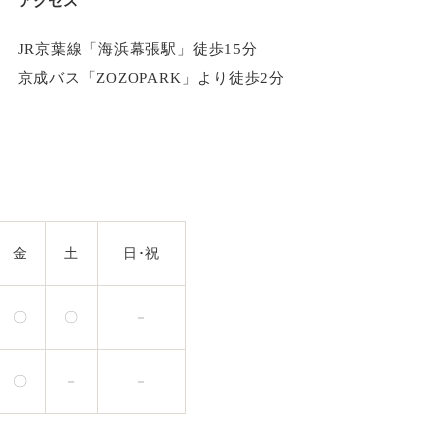
アクセス
JR京葉線「海浜幕張駅」徒歩15分
京成バス「ZOZOPARK」より徒歩2分
金
土
日･祝
〇
〇
－
〇
－
－