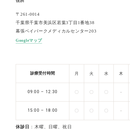
住所
〒261-0014
千葉県千葉市美浜区若葉3丁目1番地38
幕張ベイパークメディカルセンター203
G
o
o
g
l
e
マ
ッ
プ
診療受付時間
月
火
水
木
09:00 – 12:30
〇
〇
〇
－
15:00 – 18:00
〇
〇
〇
－
休診日
：木曜、日曜、祝日