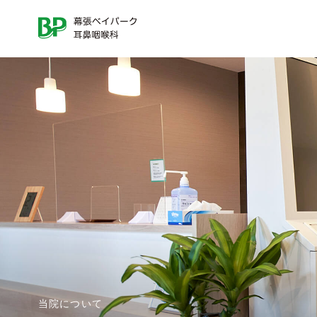
当院について
診療案内
一
覧
を
一
見
覧
る
を
見
る
花粉症･
発熱外来・
アレルギー性鼻炎
（アレルギー科）
当院の特徴
医師紹介
いびき
首のはれ･しこり
睡眠時無
（頭頸部外科）
（いびき・
当院について