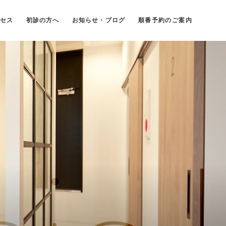
セス
初診の方へ
お知らせ・ブログ
順番予約のご案内
・鼻・のどの病気
こどもの耳･鼻･
のどの病気
耳鼻咽喉科）
（小児耳鼻咽喉科）
健会について
施設基準について