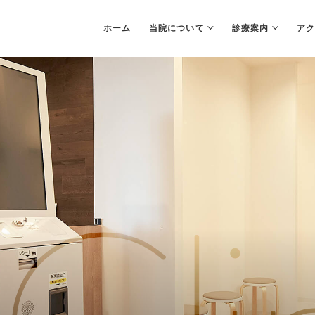
ホーム
当院について
診療案内
アク
PCR検査
Bスポット治療
耳
（上咽頭擦過療法）
（
院内紹介
院内感染防止対策
佑
当院でできる
呼吸症候群
検査・治療
無呼吸外科）