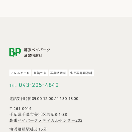
〒261-0014
千葉県千葉市美浜区若葉3-1-38
幕張ベイパークメディカルセンター203
Googleマップ
JR京葉線「海浜幕張駅」徒歩15分
京成バス「ZOZOPARK」より徒歩2分
ア
レ
ル
ギ
ー
科
発
熱
外
来
耳
鼻
咽
喉
科
小
児
耳
鼻
咽
喉
科
※
当院専用の駐車場はありませんので、お車で
の際は近隣のコインパーキングをご利用下さい
-
-
043
205
4840
TEL.
詳しいアクセスを見る
09:00-12:00 / 14:30-18:00
電話受付時間
〒261-0014
千葉県千葉市美浜区若葉3-1-38
幕張ベイパークメディカルセンター203
海浜幕張駅徒歩15分