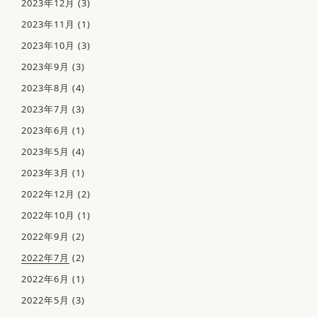
2023年12月
(3)
2023年11月
(1)
2023年10月
(3)
2023年9月
(3)
ホーム
2023年8月
(4)
当院について
当院の特徴
2023年7月
(3)
医師紹介
2023年6月
(1)
院内紹介
2023年5月
(4)
院内感染防止対策
2023年3月
(1)
佑健会について
2022年12月
(2)
月
火
水
木
金
土
日
診療受付時間
施設基準について
2022年10月
(1)
09:00 - 12:00
〇
〇
〇
－
〇
〇
2022年9月
(2)
診療案内
花粉症･アレルギー性鼻炎
14:30 - 17:30
2022年7月
(2)
〇
〇
〇
－
〇
－
発熱外来・PCR検査
2022年6月
(1)
休診日
：木曜、日曜、祝日、土曜午後
Bスポット治療
2022年5月
(3)
耳・鼻・のどの病気