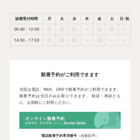
診療受付時間
月
火
水
木
金
土
日･祝
:
:
-
09
00
12
00
〇
〇
〇
－
〇
〇
－
:
:
-
14
30
17
30
〇
〇
〇
－
〇
－
－
順番予約がご利用できます
当院は電話、Web、LINEで順番予約がご利用できます。
順番予約は当日のみお取りできます。 初診・再診とも
に、お気軽にご利用ください。
オンライン順番予約
診療予約・受付管理システム
電話順番予約専用番号
（自動音声）