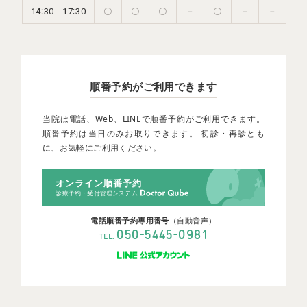
:
:
-
14
30
17
30
〇
〇
〇
－
〇
－
－
順番予約がご利用できます
当院は電話、Web、LINEで順番予約がご利用できます。
順番予約は当日のみお取りできます。 初診・再診とも
に、お気軽にご利用ください。
オンライン順番予約
診療予約・受付管理システム
電話順番予約専用番号
（自動音声）
-
-
050
5445
0981
TEL.