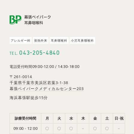
〒261-0014
千葉県千葉市美浜区若葉3-1-38
幕張ベイパークメディカルセンター203
Googleマップ
JR京葉線「海浜幕張駅」徒歩15分
ア
レ
ル
ギ
ー
科
発
熱
外
来
耳
鼻
咽
喉
科
小
児
耳
鼻
咽
喉
科
京成バス「ZOZOPARK」より徒歩2分
-
-
043
205
4840
TEL.
※
当院専用の駐車場はありませんので、お車で
の際は近隣のコインパーキングをご利用下さい
09:00-12:00 / 14:30-18:00
電話受付時間
詳しいアクセスを見る
〒261-0014
千葉県千葉市美浜区若葉3-1-38
幕張ベイパークメディカルセンター203
海浜幕張駅徒歩15分
診療受付時間
月
火
水
木
金
土
日･祝
:
:
-
09
00
12
00
〇
〇
〇
－
〇
〇
－