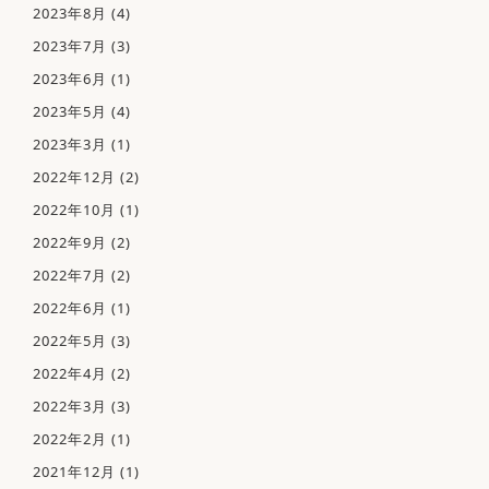
2023年8月
(4)
2023年7月
(3)
ホーム
2023年6月
(1)
当院について
当院の特徴
2023年5月
(4)
医師紹介
2023年3月
(1)
院内紹介
2022年12月
(2)
院内感染防止対策
2022年10月
(1)
佑健会について
2022年9月
(2)
月
火
水
木
金
土
日
診療受付時間
施設基準について
2022年7月
(2)
09:00 - 12:00
〇
〇
〇
－
〇
〇
2022年6月
(1)
診療案内
花粉症･アレルギー性鼻炎
14:30 - 17:30
〇
〇
〇
－
〇
－
2022年5月
(3)
発熱外来・PCR検査
休診日
：木曜、日曜、祝日、土曜午後
2022年4月
(2)
Bスポット治療
2022年3月
(3)
耳・鼻・のどの病気
2022年2月
(1)
こどもの耳･鼻･のどの病気
お問い合わせ
2021年12月
(1)
043-205-4840
首のはれ･しこり
TEL.