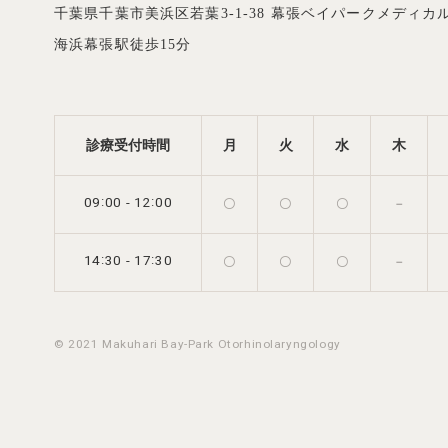
千葉県千葉市美浜区若葉3-1-38
幕張ベイパークメディカル
海浜幕張駅徒歩15分
診療受付時間
月
火
水
木
:
:
-
09
00
12
00
〇
〇
〇
－
:
:
-
14
30
17
30
〇
〇
〇
－
© 2021 Makuhari Bay-Park Otorhinolaryngology