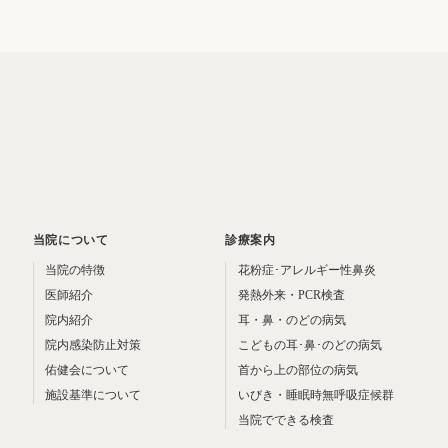
当院について
診療案内
当院の特徴
花粉症･アレルギー性鼻炎
医師紹介
発熱外来・PCR検査
院内紹介
耳・鼻・のどの病気
院内感染防止対策
こどもの耳･鼻･のどの病気
佑健会について
首から上の部位の病気
施設基準について
いびき・睡眠時無呼吸症候群
当院でできる検査