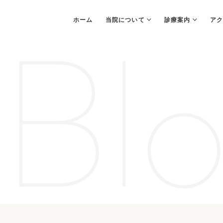
Blo
ホーム
当院について
診療案内
アク
PCR検査
Bスポット治療
耳
（上咽頭擦過療法）
（
院内紹介
院内感染防止対策
佑
当院でできる
呼吸症候群
検査・治療
無呼吸外科）