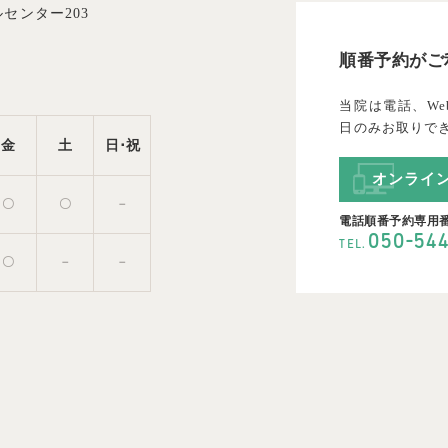
センター203
順番予約がご
当院は電話、We
日のみお取りで
金
土
日･祝
オンライ
〇
〇
－
電話順番予約専用
-
050
54
TEL.
〇
－
－