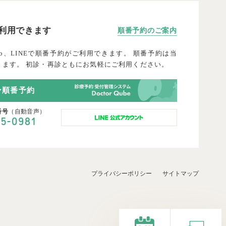
利用できます
順
番
予
約
の
ご
案
内
b、LINEで順番予約がご利用できます。 順番予約は当
きます。 初診・再診ともにお気軽にご利用ください。
ン順番予約
番号
（自動音声）
-
45
0981
プライバシーポリシー
サイトマップ