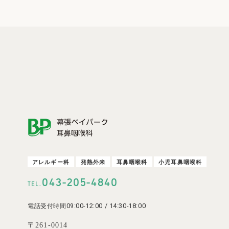
ア
レ
ル
ギ
ー
科
発
熱
外
来
耳
鼻
咽
喉
科
小
児
耳
鼻
咽
喉
科
-
-
043
205
4840
TEL.
09:00-12:00 / 14:30-18:00
電話受付時間
〒261-0014