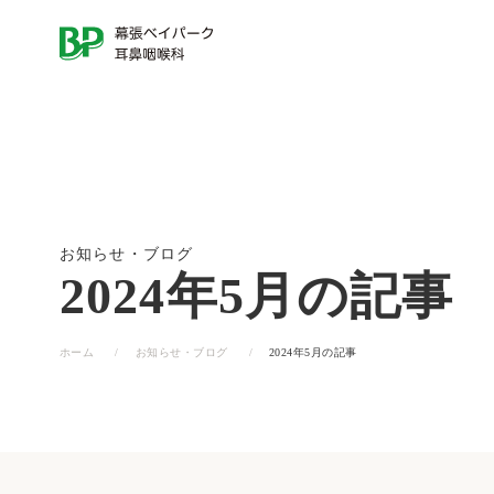
当院について
診療案内
一
覧
を
一
見
覧
る
を
見
る
お知らせ・ブログ
花粉症･
発熱外来・
2024年5月の記事
アレルギー性鼻炎
（アレルギー科）
ホーム
お知らせ・ブログ
2024年5月の記事
当院の特徴
医師紹介
いびき
首のはれ･しこり
睡眠時無
（頭頸部外科）
（いびき・