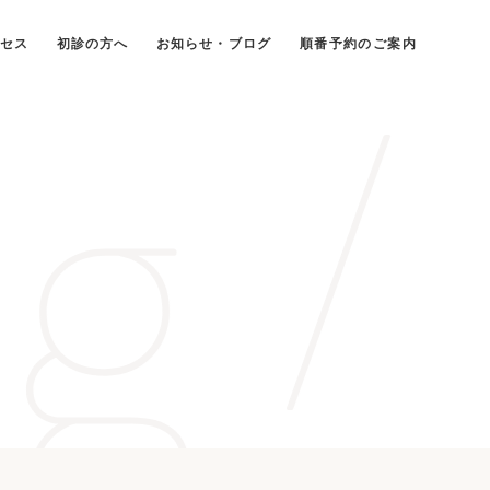
g /
セス
初診の方へ
お知らせ・ブログ
順番予約のご案内
・鼻・のどの病気
こどもの耳･鼻･
のどの病気
耳鼻咽喉科）
（小児耳鼻咽喉科）
健会について
施設基準について