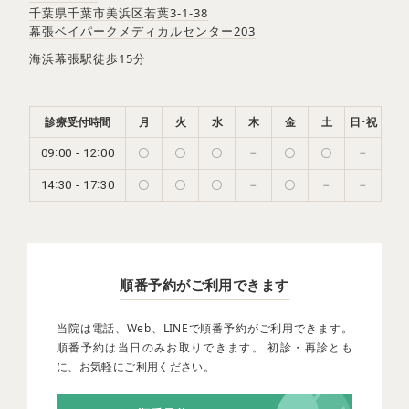
千葉県千葉市美浜区若葉3-1-38
幕張ベイパークメディカルセンター203
海浜幕張駅徒歩15分
診療受付時間
月
火
水
木
金
土
日･祝
:
:
-
09
00
12
00
〇
〇
〇
－
〇
〇
－
:
:
-
14
30
17
30
〇
〇
〇
－
〇
－
－
順番予約がご利用できます
当院は電話、Web、LINEで順番予約がご利用できます。
順番予約は当日のみお取りできます。 初診・再診とも
に、お気軽にご利用ください。