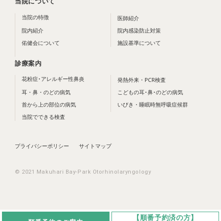
当院について
当院の特徴
医師紹介
院内紹介
院内感染防止対策
佑健会について
施設基準について
診療案内
花粉症･アレルギー性鼻炎
発熱外来・PCR検査
耳・鼻・のどの病気
こどもの耳･鼻･のどの病気
首から上の部位の病気
いびき・睡眠時無呼吸症候群
当院でできる検査
プライバシーポリシー
サイトマップ
© 2021 Makuhari Bay-Park Otorhinolaryngology
【順番予約済の方】