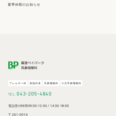
の際は近隣のコインパーキングをご利用下さい
夏季休暇のお知らせ
詳しいアクセスを見る
ア
レ
ル
ギ
ー
科
発
熱
外
来
耳
鼻
咽
喉
科
小
児
耳
鼻
咽
喉
科
-
-
043
205
4840
TEL.
09:00-12:00 / 14:30-18:00
電話受付時間
〒261-0014