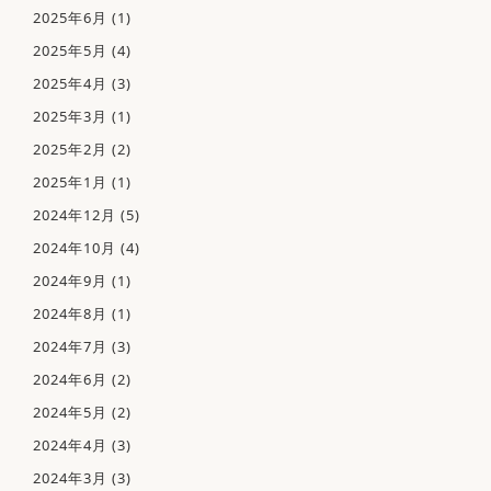
2025年6月
(1)
2025年5月
(4)
2025年4月
(3)
2025年3月
(1)
2025年2月
(2)
ホーム
2025年1月
(1)
当院について
当院の特徴
2024年12月
(5)
医師紹介
2024年10月
(4)
院内紹介
2024年9月
(1)
院内感染防止対策
2024年8月
(1)
佑健会について
2024年7月
(3)
月
火
水
木
金
土
日
診療受付時間
施設基準について
2024年6月
(2)
09:00 - 12:00
〇
〇
〇
－
〇
〇
2024年5月
(2)
診療案内
花粉症･アレルギー性鼻炎
14:30 - 17:30
〇
〇
〇
－
〇
－
2024年4月
(3)
発熱外来・PCR検査
休診日
：木曜、日曜、祝日、土曜午後
2024年3月
(3)
Bスポット治療