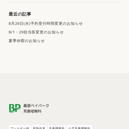
最近の記事
〒261-0014
8月26日(水)予約受付時間変更のお知らせ
千葉県千葉市美浜区若葉3-1-38
幕張ベイパークメディカルセンター203
8/1・29担当医変更のお知らせ
Googleマップ
夏季休暇のお知らせ
JR京葉線「海浜幕張駅」徒歩15分
京成バス「ZOZOPARK」より徒歩2分
※
当院専用の駐車場はありませんので、お車で
の際は近隣のコインパーキングをご利用下さい
詳しいアクセスを見る
ア
レ
ル
ギ
ー
科
発
熱
外
来
耳
鼻
咽
喉
科
小
児
耳
鼻
咽
喉
科