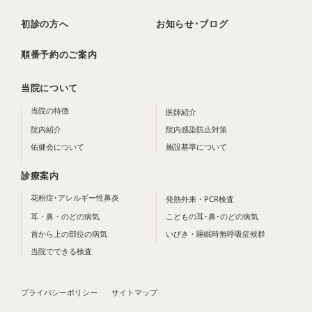
初診の方へ
お知らせ･ブログ
順番予約のご案内
当院について
当院の特徴
医師紹介
院内紹介
院内感染防止対策
佑健会について
施設基準について
診療案内
花粉症･アレルギー性鼻炎
発熱外来・PCR検査
耳・鼻・のどの病気
こどもの耳･鼻･のどの病気
首から上の部位の病気
いびき・睡眠時無呼吸症候群
当院でできる検査
プライバシーポリシー
サイトマップ