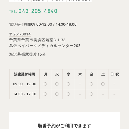
-
-
043
205
4840
TEL.
09:00-12:00 / 14:30-18:00
電話受付時間
〒261-0014
千葉県千葉市美浜区若葉3-1-38
幕張ベイパークメディカルセンター203
海浜幕張駅徒歩15分
診療受付時間
月
火
水
木
金
土
日･祝
:
:
-
09
00
12
00
〇
〇
〇
－
〇
〇
－
:
:
-
14
30
17
30
〇
〇
〇
－
〇
－
－
順番予約がご利用できます