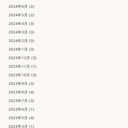
2024年6月
(2)
当院について
当院の特徴
2024年5月
(2)
医師紹介
2024年4月
(3)
院内紹介
2024年3月
(3)
院内感染防止対策
2024年2月
(3)
佑健会について
月
火
水
木
金
土
日
診療受付時間
2024年1月
(3)
施設基準について
09:00 - 12:00
〇
〇
〇
－
〇
〇
2023年12月
(3)
診療案内
花粉症･アレルギー性鼻炎
2023年11月
(1)
14:30 - 17:30
〇
〇
〇
－
〇
－
発熱外来・PCR検査
2023年10月
(3)
休診日
：木曜、日曜、祝日、土曜午後
Bスポット治療
2023年9月
(3)
耳・鼻・のどの病気
2023年8月
(4)
こどもの耳･鼻･のどの病気
お問い合わせ
2023年7月
(3)
043-205-4840
首のはれ･しこり
TEL.
2023年6月
(1)
いびき・睡眠時無呼吸症候群
2023年5月
(4)
電話受付時間 09:00-12:00 / 14:30-18:00
当院でできる検査
2023年3月
(1)