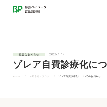
当院について
診療案内
一
覧
を
一
見
覧
る
を
見
る
2026.1.14
重要なお知らせ
花粉症･
発熱外来・
ゾレア自費診療化に
アレルギー性鼻炎
（アレルギー科）
ホーム
お知らせ・ブログ
ゾレア自費診療化についてのお知らせ
当院の特徴
医師紹介
いびき
首のはれ･しこり
睡眠時無
（頭頸部外科）
（いびき・