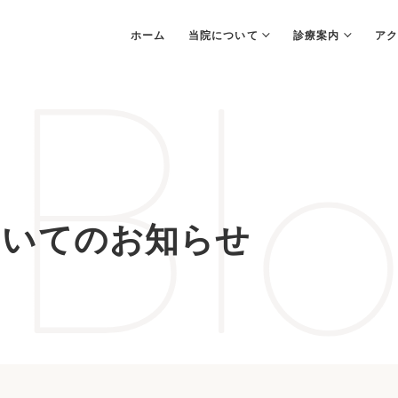
Blo
ホーム
当院について
診療案内
アク
PCR検査
Bスポット治療
耳
ついてのお知らせ
（上咽頭擦過療法）
（
院内紹介
院内感染防止対策
佑
当院でできる
呼吸症候群
検査・治療
無呼吸外科）