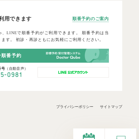
利用できます
順
番
予
約
の
ご
案
内
b、LINEで順番予約がご利用できます。 順番予約は当
きます。 初診・再診ともにお気軽にご利用ください。
ン順番予約
番号
（自動音声）
-
45
0981
プライバシーポリシー
サイトマップ