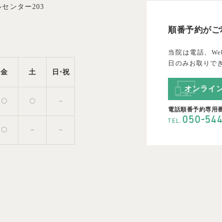
センター203
順番予約がご
当院は電話、We
日のみお取りで
金
土
日･祝
オンライ
〇
〇
－
電話順番予約専用
-
050
54
TEL.
〇
－
－