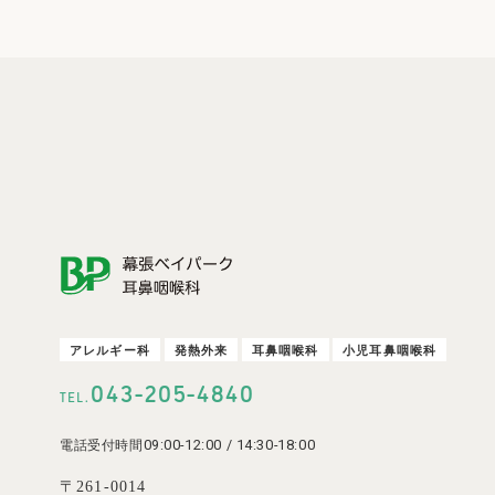
ア
レ
ル
ギ
ー
科
発
熱
外
来
耳
鼻
咽
喉
科
小
児
耳
鼻
咽
喉
科
-
-
043
205
4840
TEL.
09:00-12:00 / 14:30-18:00
電話受付時間
〒261-0014