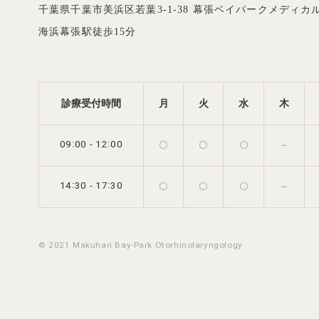
千葉県千葉市美浜区若葉3-1-38
幕張ベイパークメディカル
海浜幕張駅徒歩15分
診療受付時間
月
火
水
木
:
:
-
09
00
12
00
〇
〇
〇
－
:
:
-
14
30
17
30
〇
〇
〇
－
© 2021 Makuhari Bay-Park Otorhinolaryngology