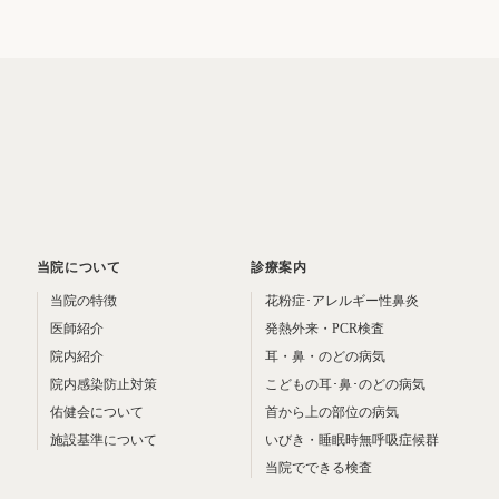
当院について
診療案内
当院の特徴
花粉症･アレルギー性鼻炎
医師紹介
発熱外来・PCR検査
院内紹介
耳・鼻・のどの病気
院内感染防止対策
こどもの耳･鼻･のどの病気
佑健会について
首から上の部位の病気
施設基準について
いびき・睡眠時無呼吸症候群
当院でできる検査