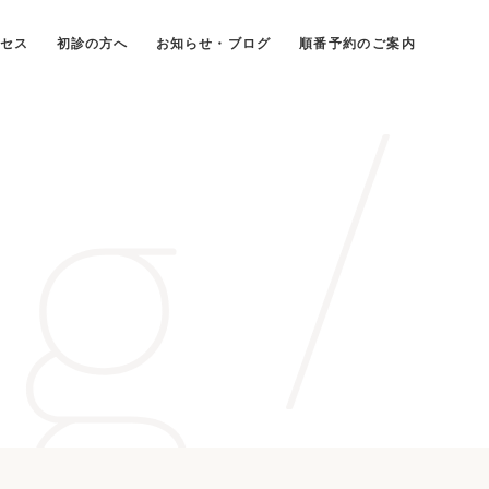
g /
セス
初診の方へ
お知らせ・ブログ
順番予約のご案内
・鼻・のどの病気
こどもの耳･鼻･
のどの病気
耳鼻咽喉科）
（小児耳鼻咽喉科）
健会について
施設基準について